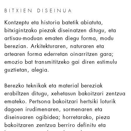
BITXIEN DISEINUA
Kontzeptu eta historia batetik abiatuta,
bitxigintzako piezak diseinatzen ditugu, eta
artisau-moduan ematen diegu forma, modu
berezian. Arkitekturaren, naturaren eta
artearen forma ederretan oinarritzen gara;
emozio bat transmititzeko gai diren estimulu
guztietan, alegia.
Berezko teknikak eta material bereziak
erabiltzen ditugu, xehetasun bakoitzari zentzua
emateko. Pertsona bakoitzari hertsiki loturik
dagoen irudimenaren, sormenaren eta
diseinuaren ogibidea; horretarako, pieza
bakoitzaren zentzua berriro definitu eta