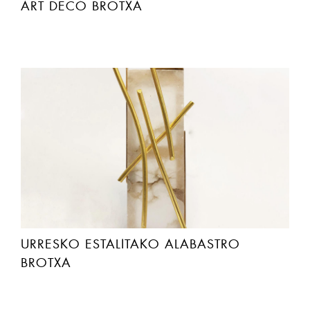
ART DECÓ BROTXA
URRESKO ESTALITAKO ALABASTRO
BROTXA