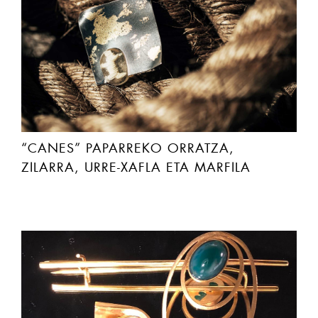
“CANES” PAPARREKO ORRATZA,
ZILARRA, URRE-XAFLA ETA MARFILA