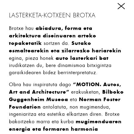
LASTERKETA-KOTXEEN BROTXA
abiadura, forma eta
Brotxe hau
arkitektura diseinuaren arteko
topaketatik
Sutako
sortzen da.
esmaltearekin eta zilarrezko hariarekin
auto lasterkari bat
egina, pieza honek
irudikatzen du, bere dinamismoa bitxigintza
garaikidearen bidez berrinterpretatuz.
“MOTION. Autos,
Obra hau inspiratuta dago
Art and Architecture”
Bilboko
erakusketan,
Guggenheim Museoa
Norman Foster
eta
Foundation
antolatuta, non mugimendua,
ingeniaritza eta estetika elkartzen diren. Brotxe
mugimenduaren
bakoitzeko marra eta kurba
energia eta formaren harmonia