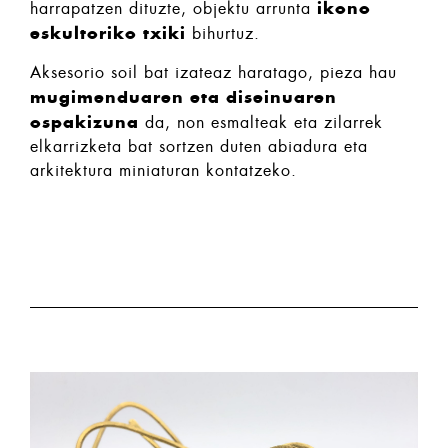
ikono
harrapatzen dituzte, objektu arrunta
eskultoriko txiki
bihurtuz.
Aksesorio soil bat izateaz haratago, pieza hau
mugimenduaren eta diseinuaren
ospakizuna
da, non esmalteak eta zilarrek
elkarrizketa bat sortzen duten abiadura eta
arkitektura miniaturan kontatzeko.