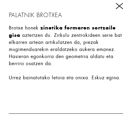
PALATNIK BROTXEA
zinetika formaren sortzaile
Brotxe honek
gisa
aztertzen du. Zirkulu zentrokideen serie bat
elkarren artean artikulatzen da, piezak
mugimenduarekin eraldatzeko aukera emanez.
Hasieran egonkorra den geometria aldatu eta
berriro osatzen da.
Urrez bainatutako letoia eta onixa. Eskuz egina.