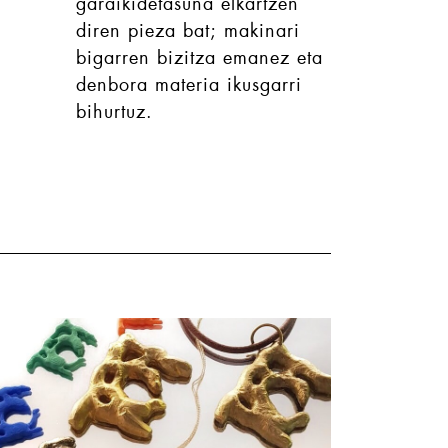
garaikidetasuna elkartzen
diren pieza bat; makinari
bigarren bizitza emanez eta
denbora materia ikusgarri
bihurtuz.