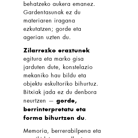
behatzeko aukera emanez.
Gardentasunak ez du
materiaren iragana
ezkutatzen; gorde eta
agerian uzten du.
Zilarrezko eraztunek
egitura eta marko gisa
jarduten dute, konstelazio
mekaniko hau bildu eta
objektu eskultoriko bihurtuz.
Bitxiak jada ez du denbora
gorde,
neurtzen —
berrinterpretatu eta
forma bihurtzen du
.
Memoria, berrerabilpena eta