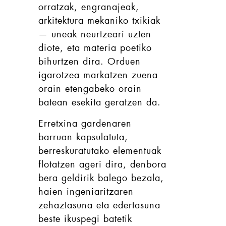
orratzak, engranajeak,
arkitektura mekaniko txikiak
— uneak neurtzeari uzten
diote, eta materia poetiko
bihurtzen dira. Orduen
igarotzea markatzen zuena
orain etengabeko orain
batean esekita geratzen da.
Erretxina gardenaren
barruan kapsulatuta,
berreskuratutako elementuak
flotatzen ageri dira, denbora
bera geldirik balego bezala,
haien ingeniaritzaren
zehaztasuna eta edertasuna
beste ikuspegi batetik