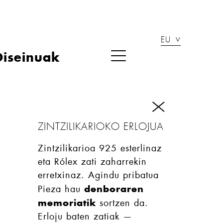
EU
Diseinuak
ZINTZILIKARIOKO ERLOJUA
Zintzilikarioa 925 esterlinaz
eta Rólex zati zaharrekin
erretxinaz. Agindu pribatua
denboraren
Pieza hau
memoriatik
sortzen da.
Erloju baten zatiak —