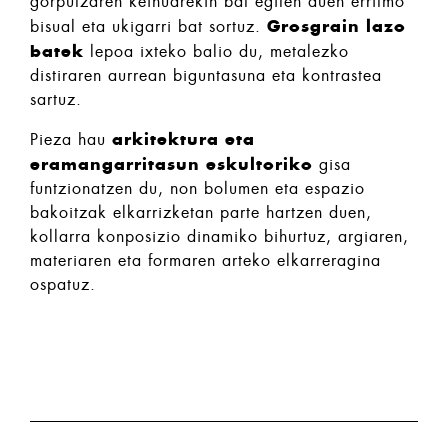
gorputzaren keinuarekin bat egiten duen erritmo
Grosgrain lazo
bisual eta ukigarri bat sortuz.
batek
lepoa ixteko balio du, metalezko
distiraren aurrean biguntasuna eta kontrastea
sartuz.
arkitektura eta
Pieza hau
eramangarritasun eskultoriko
gisa
funtzionatzen du, non bolumen eta espazio
bakoitzak elkarrizketan parte hartzen duen,
kollarra konposizio dinamiko bihurtuz, argiaren,
materiaren eta formaren arteko elkarreragina
ospatuz.