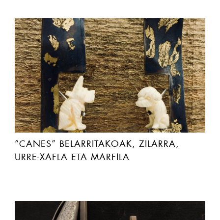
“CANES” BELARRITAKOAK, ZILARRA,
URRE-XAFLA ETA MARFILA