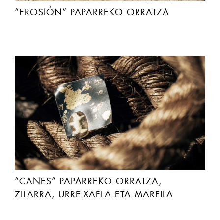
“EROSIÓN” PAPARREKO ORRATZA
“CANES” PAPARREKO ORRATZA,
ZILARRA, URRE-XAFLA ETA MARFILA