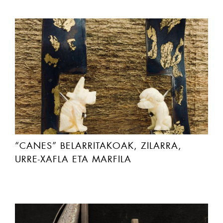
“CANES” BELARRITAKOAK, ZILARRA,
URRE-XAFLA ETA MARFILA