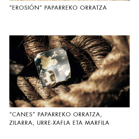
“EROSIÓN” PAPARREKO ORRATZA
“CANES” PAPARREKO ORRATZA,
ZILARRA, URRE-XAFLA ETA MARFILA