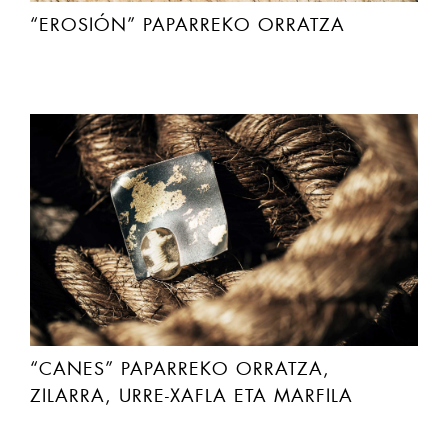
“EROSIÓN” PAPARREKO ORRATZA
“CANES” PAPARREKO ORRATZA,
ZILARRA, URRE-XAFLA ETA MARFILA