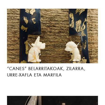
“CANES” BELARRITAKOAK, ZILARRA,
URRE-XAFLA ETA MARFILA