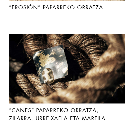
“EROSIÓN” PAPARREKO ORRATZA
“CANES” PAPARREKO ORRATZA,
ZILARRA, URRE-XAFLA ETA MARFILA