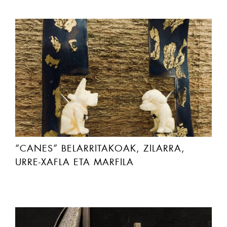
“CANES” BELARRITAKOAK, ZILARRA,
URRE-XAFLA ETA MARFILA